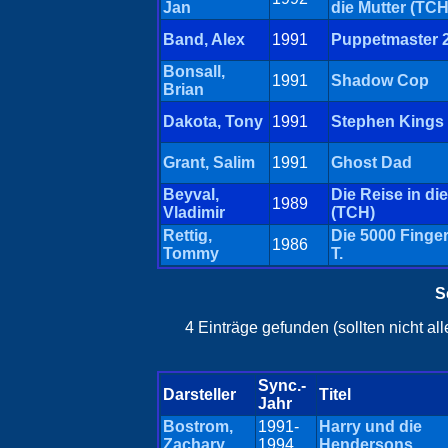
Jan
die Mutter (TCH
Band, Alex
1991
Puppetmaster 
Bonsall,
1991
Shadow Cop
Brian
Dakota, Tony
1991
Stephen Kings 
Grant, Salim
1991
Ghost Dad
Beyval,
Die Reise in di
1989
Vladimir
(TCH)
Rettig,
Die 5000 Finger
1986
Tommy
T.
S
4 Einträge gefunden (sollten nicht a
Sync.-
Darsteller
Titel
Jahr
Bostrom,
1991-
Harry und die
Zachary
1994
Hendersons