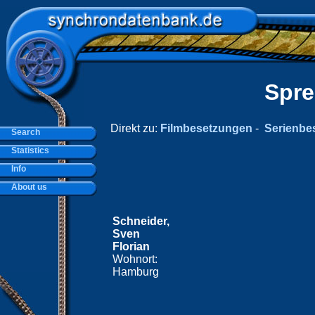
Spre
Direkt zu:
Filmbesetzungen
-
Serienbe
Search
Statistics
Info
About us
Schneider,
Sven
Florian
Wohnort:
Hamburg