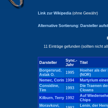
Link zur Wikipedia
(ohne Gewähr)
Alternative Sortierung: Darsteller aufs
11 Einträge gefunden (sollten nicht a
Sync.-
Darsteller
Titel
Jahr
Borgersrud,
Hoeher als der
1995
Aslak O.
(NOR)
Nemec, Corin
1994
Martyrium einer
Considine,
Die Traenen de
1993
Tim
Clowns
Auf Wiedersehe
Kilburn, Terry
1992
Chips
Moravkovi,
Lenin, der Herr
1992