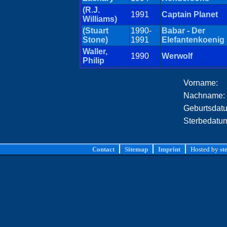
(R.J.
1991
Captain Planet
Williams)
(Stuart
1990-
Babar - Der
Stone)
1991
Elefantenkoenig
Waller,
1990
Werwolf
Philip
Vorname:
Nachname:
Geburtsdat
Sterbedatu
Contact
Sitemap
Imprint
Hosted by
st