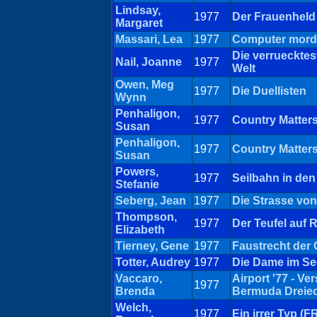
Lindsay,
1977
Der Frauenheld
Margaret
Massari, Lea
1977
Computer morde
Die verruecktes
Nail, Joanne
1977
Welt
Owen, Meg
1977
Die Duellisten
Wynn
Penhaligon,
1977
Country Matters
Susan
Penhaligon,
1977
Country Matters
Susan
Powers,
1977
Seilbahn in den
Stefanie
Seberg, Jean
1977
Die Strasse von
Thompson,
1977
Der Teufel auf 
Elizabeth
Tierney, Gene
1977
Faustrecht der 
Totter, Audrey
1977
Die Dame im Se
Vaccaro,
Airport '77 - Ve
1977
Brenda
Bermuda Dreie
Welch,
1977
Ein irrer Typ (F