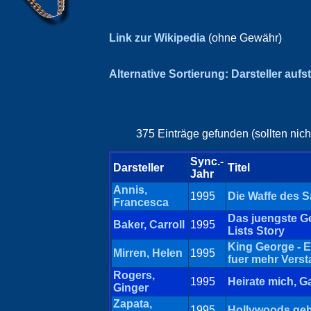
Link zur Wikipedia
(ohne Gewähr)
Alternative Sortierung: Darsteller aufs
375 Einträge gefunden (sollten nich
Sync.-
Darsteller
Titel
Jahr
Annis,
1995
Die Waffe des S
Francesca
Das juengste Ge
Baker, Carroll
1995
Lists Story
King George - E
Mirren, Helen
1995
fuer mehr Vers
Rogers,
1995
Heirate mich, G
Ginger
Zapata,
1995
Hollywoods ge