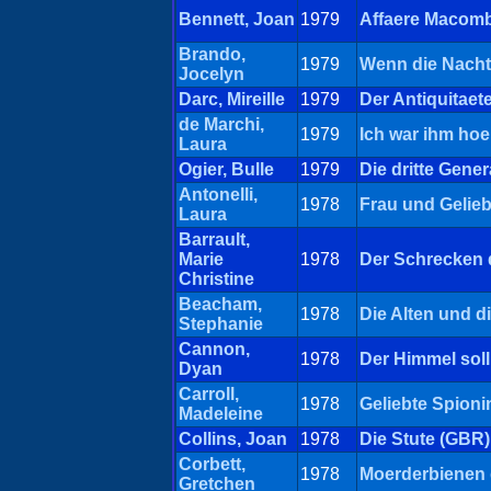
Bennett, Joan
1979
Affaere Macomb
Brando,
1979
Wenn die Nacht
Jocelyn
Darc, Mireille
1979
Der Antiquitaet
de Marchi,
1979
Ich war ihm hoer
Laura
Ogier, Bulle
1979
Die dritte Gener
Antonelli,
1978
Frau und Gelieb
Laura
Barrault,
Marie
1978
Der Schrecken
Christine
Beacham,
1978
Die Alten und d
Stephanie
Cannon,
1978
Der Himmel soll
Dyan
Carroll,
1978
Geliebte Spioni
Madeleine
Collins, Joan
1978
Die Stute (GBR)
Corbett,
1978
Moerderbienen 
Gretchen