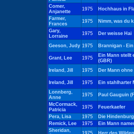
Comer,
1975
Hochhaus in F
Anjanette
Farmer,
1975
Nimm, was du k
Frances
Gary,
1975
Der weisse Hai
Lorraine
Geeson, Judy
1975
Brannigan - Ein
Ein Mann stellt e
Grant, Lee
1975
(GBR)
Ireland, Jill
1975
Der Mann ohne 
Ireland, Jill
1975
Ein stahlharter
Lonnberg,
1975
Paul Gauguin (
Anne
McCormack,
1975
Feuerkaefer
Patricia
Pera, Lisa
1975
Die Hindenburg
Remick, Lee
1975
Ein Mann name
Sheridan,
1975
Herr des Wilde