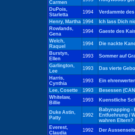
Carmen
DuPois,
1994
Verdammte des
Starletta
Henry, Martha
1994
Ich lass Dich nic
Rowlands,
1994
Gaeste des Kai
Gena
Welch,
1994
Die nackte Kano
Raquel
Burstyn,
1993
Sommer auf Gra
Ellen
Garlington,
1993
Das vierte Gebo
Lee
Harris,
1993
Ein ehrenwerte
Cynthia
Lee, Cosette
1993
Besessen (CAN)
Whitelaw,
1993
Kuenstliche Sc
Billie
Babynapping - 
Duke Astin,
1992
Entfuehrung / 
Patty
wahren Eltern?
Everest,
1992
Der Aussenseite
Claudia