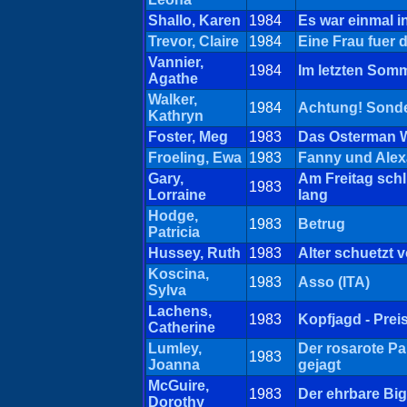
Shallo, Karen
1984
Es war einmal i
Trevor, Claire
1984
Eine Frau fuer 
Vannier,
1984
Im letzten Som
Agathe
Walker,
1984
Achtung! Sond
Kathryn
Foster, Meg
1983
Das Osterman 
Froeling, Ewa
1983
Fanny und Alex
Gary,
Am Freitag schl
1983
Lorraine
lang
Hodge,
1983
Betrug
Patricia
Hussey, Ruth
1983
Alter schuetzt v
Koscina,
1983
Asso (ITA)
Sylva
Lachens,
1983
Kopfjagd - Prei
Catherine
Lumley,
Der rosarote Pa
1983
Joanna
gejagt
McGuire,
1983
Der ehrbare Big
Dorothy