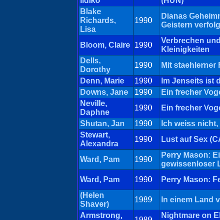
Ildiko
(HUN)
Blake
Dianas Geheimn
Richards,
1990
Geistern verfolg
Lisa
Verbrechen und
Bloom, Claire
1990
Kleinigkeiten
Dells,
1990
Mit staehlerner
Dorothy
Denn, Marie
1990
Im Jenseits ist 
Downs, Jane
1990
Ein frecher Vog
Neville,
1990
Ein frecher Vog
Daphne
Shutan, Jan
1990
Ich weiss nicht,
Stewart,
1990
Lust auf Sex (C
Alexandra
Perry Mason: E
Ward, Pam
1990
gewissenloser
Ward, Pam
1990
Perry Mason: Fe
(Helen
1989
In einem Land v
Shaver)
Armstrong,
Nightmare on El
1989