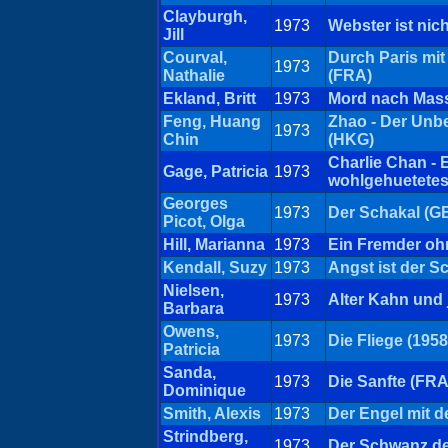
Clayburgh,
1973
Webster ist nic
Jill
Courval,
Durch Paris mi
1973
Nathalie
(FRA)
Ekland, Britt
1973
Mord nach Mas
Feng, Huang
Zhao - Der Unb
1973
Chin
(HKG)
Charlie Chan - 
Gage, Patricia
1973
wohlgehuetete
Georges
1973
Der Schakal (GB
Picot, Olga
Hill, Marianna
1973
Ein Fremder o
Kendall, Suzy
1973
Angst ist der S
Nielsen,
1973
Alter Kahn und
Barbara
Owens,
1973
Die Fliege (1958
Patricia
Sanda,
1973
Die Sanfte (FRA
Dominique
Smith, Alexis
1973
Der Engel mit d
Strindberg,
1973
Der Schwanz d