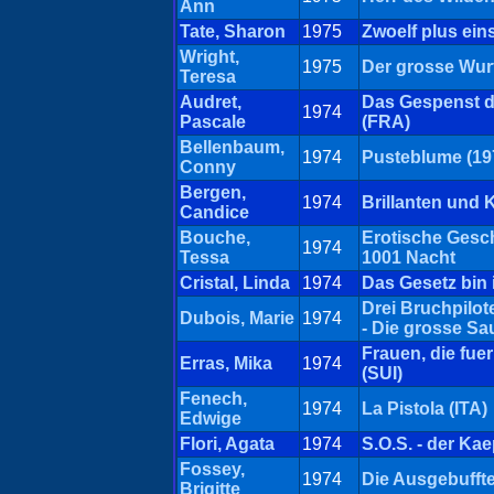
Ann
Tate, Sharon
1975
Zwoelf plus ein
Wright,
1975
Der grosse Wurf
Teresa
Audret,
Das Gespenst de
1974
Pascale
(FRA)
Bellenbaum,
1974
Pusteblume (19
Conny
Bergen,
1974
Brillanten und 
Candice
Bouche,
Erotische Gesc
1974
Tessa
1001 Nacht
Cristal, Linda
1974
Das Gesetz bin 
Drei Bruchpilote
Dubois, Marie
1974
- Die grosse Sa
Frauen, die fue
Erras, Mika
1974
(SUI)
Fenech,
1974
La Pistola (ITA)
Edwige
Flori, Agata
1974
S.O.S. - der Kae
Fossey,
1974
Die Ausgebufft
Brigitte