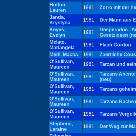
Hutton,
1981
Zorro mit der h
Lauren
Janda,
1981
Der Mann aus E
Krystyna
Keyes,
Desperados - A
1981
Evelyn
Gesetzlosen (n
Melato,
1981
Flash Gordon
Mariangela
Meril, Macha
1981
Zaertliche Cou
O'Sullivan,
1981
Tarzan und sei
Maureen
O'Sullivan,
Tarzans Abente
1981
Maureen
(neu)
O'Sullivan,
1981
Tarzans geheim
Maureen
O'Sullivan,
1981
Tarzans Rache 
Maureen
O'Sullivan,
1981
Tarzans Vergelt
Maureen
Stephens,
1981
Der Weg zur Ma
Laraine