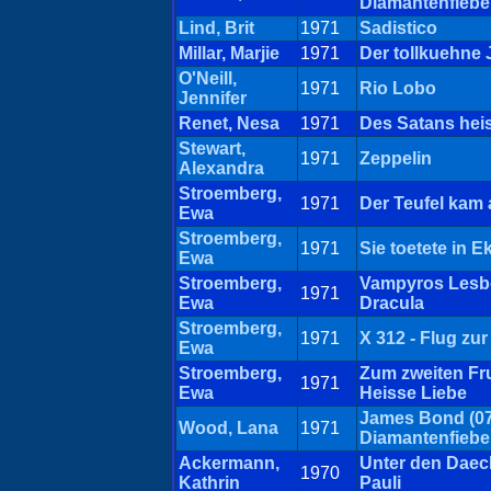
Diamantenfiebe
Lind, Brit
1971
Sadistico
Millar, Marjie
1971
Der tollkuehne
O'Neill,
1971
Rio Lobo
Jennifer
Renet, Nesa
1971
Des Satans hei
Stewart,
1971
Zeppelin
Alexandra
Stroemberg,
1971
Der Teufel kam
Ewa
Stroemberg,
1971
Sie toetete in E
Ewa
Stroemberg,
Vampyros Lesbo
1971
Ewa
Dracula
Stroemberg,
1971
X 312 - Flug zur
Ewa
Stroemberg,
Zum zweiten Fr
1971
Ewa
Heisse Liebe
James Bond (07
Wood, Lana
1971
Diamantenfiebe
Ackermann,
Unter den Daec
1970
Kathrin
Pauli