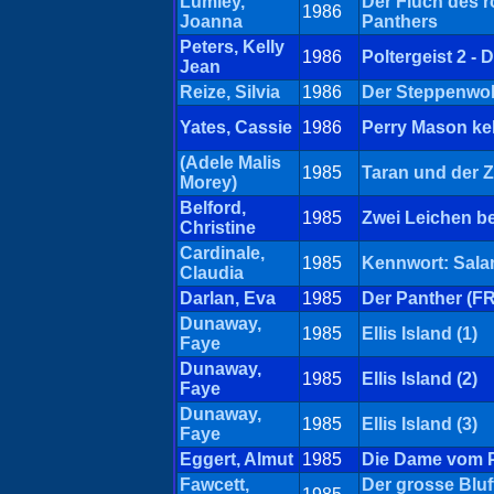
Lumley,
Der Fluch des r
1986
Joanna
Panthers
Peters, Kelly
1986
Poltergeist 2 - 
Jean
Reize, Silvia
1986
Der Steppenwol
Yates, Cassie
1986
Perry Mason ke
(Adele Malis
1985
Taran und der 
Morey)
Belford,
1985
Zwei Leichen b
Christine
Cardinale,
1985
Kennwort: Sal
Claudia
Darlan, Eva
1985
Der Panther (FR
Dunaway,
1985
Ellis Island (1)
Faye
Dunaway,
1985
Ellis Island (2)
Faye
Dunaway,
1985
Ellis Island (3)
Faye
Eggert, Almut
1985
Die Dame vom P
Fawcett,
Der grosse Bluf