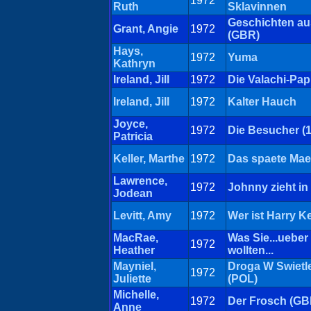
1972
Ruth
Sklavinnen
Geschichten aus
Grant, Angie
1972
(GBR)
Hays,
1972
Yuma
Kathryn
Ireland, Jill
1972
Die Valachi-Pap
Ireland, Jill
1972
Kalter Hauch
Joyce,
1972
Die Besucher (
Patricia
Keller, Marthe
1972
Das spaete Ma
Lawrence,
1972
Johnny zieht in
Jodean
Levitt, Amy
1972
Wer ist Harry K
MacRae,
Was Sie...ueber
1972
Heather
wollten...
Mayniel,
Droga W Swietl
1972
Juliette
(POL)
Michelle,
1972
Der Frosch (GB
Anne