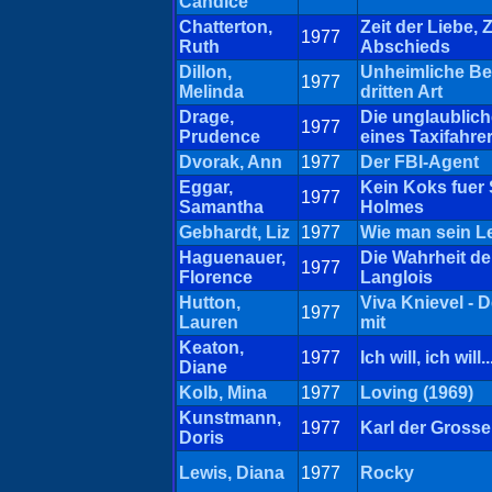
Candice
Chatterton,
Zeit der Liebe, 
1977
Ruth
Abschieds
Dillon,
Unheimliche B
1977
Melinda
dritten Art
Drage,
Die unglaublic
1977
Prudence
eines Taxifahre
Dvorak, Ann
1977
Der FBI-Agent
Eggar,
Kein Koks fuer
1977
Samantha
Holmes
Gebhardt, Liz
1977
Wie man sein L
Haguenauer,
Die Wahrheit d
1977
Florence
Langlois
Hutton,
Viva Knievel - D
1977
Lauren
mit
Keaton,
1977
Ich will, ich will.
Diane
Kolb, Mina
1977
Loving (1969)
Kunstmann,
1977
Karl der Grosse
Doris
Lewis, Diana
1977
Rocky