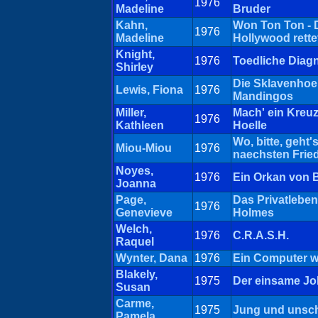
1976
Madeline
Bruder
Kahn,
Won Ton Ton - 
1976
Madeline
Hollywood rette
Knight,
1976
Toedliche Diag
Shirley
Die Sklavenhoel
Lewis, Fiona
1976
Mandingos
Miller,
Mach' ein Kreuz
1976
Kathleen
Hoelle
Wo, bitte, geht'
Miou-Miou
1976
naechsten Frie
Noyes,
1976
Ein Orkan von B
Joanna
Page,
Das Privatleben
1976
Genevieve
Holmes
Welch,
1976
C.R.A.S.H.
Raquel
Wynter, Dana
1976
Ein Computer wi
Blakely,
1975
Der einsame Jo
Susan
Carme,
1975
Jung und unsch
Pamela