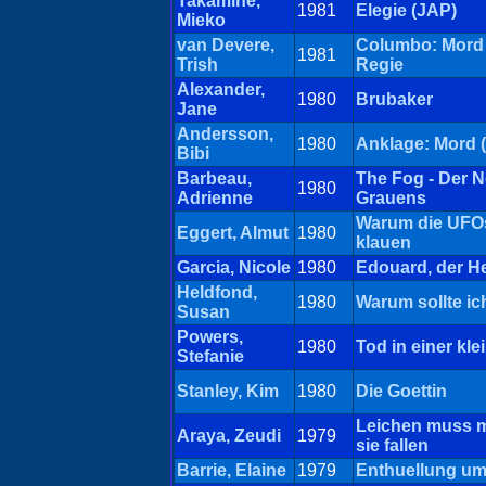
Takamine,
1981
Elegie (JAP)
Mieko
van Devere,
Columbo: Mord 
1981
Trish
Regie
Alexander,
1980
Brubaker
Jane
Andersson,
1980
Anklage: Mord 
Bibi
Barbeau,
The Fog - Der N
1980
Adrienne
Grauens
Warum die UFOs
Eggert, Almut
1980
klauen
Garcia, Nicole
1980
Edouard, der H
Heldfond,
1980
Warum sollte ic
Susan
Powers,
1980
Tod in einer kle
Stefanie
Stanley, Kim
1980
Die Goettin
Leichen muss ma
Araya, Zeudi
1979
sie fallen
Barrie, Elaine
1979
Enthuellung um