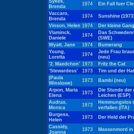
Sykes,
1974
Ein Fall fuer C
Brenda
Vaccaro,
1974
Sunshine (1973
Brenda
Vinson, Helen
1974
Der kleine Gan
Vlaminck,
Das Schwedenm
1974
Daniele
(SWE)
Wyatt, Jane
1974
Bumerang
Young,
Jede Frau brau
1974
Loretta
(neu)
'2. Maedchen'
1973
Fritz the Cat
'Stewardess'
1973
Tim und der Hai
(Paula
1973
Bambi (neu)
Winslowe)
Arpon, Maria
Die Stunde der
1973
Elena
Leichen (ESP)
Audras,
Hemmungslos d
1973
Monica
verfallen (ITA)
Burgess,
1973
Der Held der Pr
Helen
Cassidy,
1973
Massenmord in 
Joanna