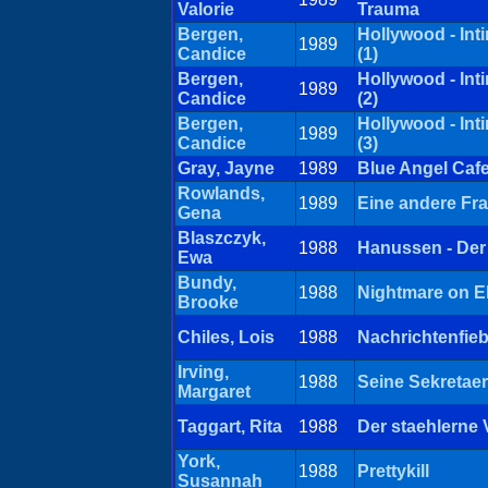
Valorie
Trauma
Bergen,
Hollywood - Int
1989
Candice
(1)
Bergen,
Hollywood - Int
1989
Candice
(2)
Bergen,
Hollywood - Int
1989
Candice
(3)
Gray, Jayne
1989
Blue Angel Cafe
Rowlands,
1989
Eine andere Fr
Gena
Blaszczyk,
1988
Hanussen - Der
Ewa
Bundy,
1988
Nightmare on El
Brooke
Chiles, Lois
1988
Nachrichtenfieb
Irving,
1988
Seine Sekretaer
Margaret
Taggart, Rita
1988
Der staehlerne
York,
1988
Prettykill
Susannah