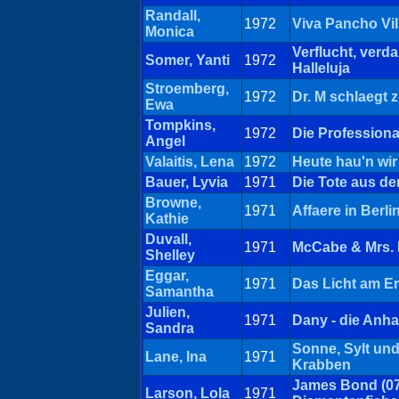
Randall,
1972
Viva Pancho Vil
Monica
Verflucht, ver
Somer, Yanti
1972
Halleluja
Stroemberg,
1972
Dr. M schlaegt 
Ewa
Tompkins,
1972
Die Professiona
Angel
Valaitis, Lena
1972
Heute hau'n wir
Bauer, Lyvia
1971
Die Tote aus d
Browne,
1971
Affaere in Berli
Kathie
Duvall,
1971
McCabe & Mrs. M
Shelley
Eggar,
1971
Das Licht am E
Samantha
Julien,
1971
Dany - die Anha
Sandra
Sonne, Sylt un
Lane, Ina
1971
Krabben
James Bond (07
Larson, Lola
1971