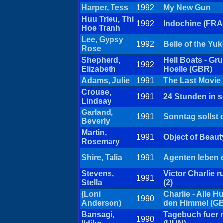
Harper, Tess
1992
My New Gun
Huu Trieu, Thi
1992
Indochine (FRA
Hoe Tranh
Lee, Gypsy
1992
Belle of the Yu
Rose
Shepherd,
Hell Boats - Gr
1992
Elizabeth
Hoelle (GBR)
Adams, Julie
1991
The Last Movie
Crouse,
1991
24 Stunden in s
Lindsay
Garland,
1991
Sonntag sollst 
Beverly
Martin,
1991
Object of Beaut
Rosemary
Shire, Talia
1991
Agenten leben 
Stevens,
Victor Charlie r
1991
Stella
(2)
(Loni
Charlie - Alle 
1990
Anderson)
den Himmel (G
Bansagi,
Tagebuch fuer 
1990