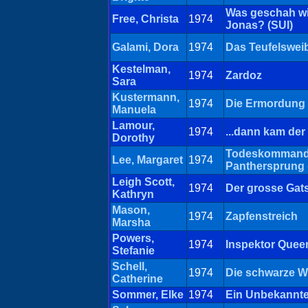
Was geschah wir
Free, Christa
1974
Jonas? (SUI)
Galami, Dora
1974
Das Teufelswei
Kestelman,
1974
Zardoz
Sara
Kustermann,
1974
Die Ermordung M
Manuela
Lamour,
1974
...dann kam der
Dorothy
Todeskomman
Lee, Margaret
1974
Panthersprung 
Leigh Scott,
1974
Der grosse Gats
Kathryn
Mason,
1974
Zapfenstreich
Marsha
Powers,
1974
Inspektor Quee
Stefanie
Schell,
1974
Die schwarze 
Catherine
Sommer, Elke
1974
Ein Unbekannte