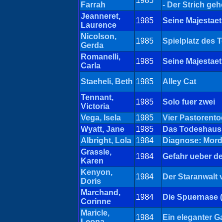
1985
Farrah
- Der Strich geh
Jeanneret,
1985
Seine Majestaet
Laurence
Nicolson,
1985
Spielplatz des 
Gerda
Romanelli,
1985
Seine Majestaet
Carla
Staeheli, Beth
1985
Alley Cat
Tennant,
1985
Solo fuer zwei
Victoria
Vega, Isela
1985
Vier Pastorento
Wyatt, Jane
1985
Das Todeshaus
Albright, Lola
1984
Diagnose: Mor
Grassle,
1984
Gefahr ueber d
Karen
Kenyon,
1984
Der Staranwalt
Doris
Marchand,
1984
Die Spuernase 
Corinne
Maricle,
1984
Ein eleganter G
Leona