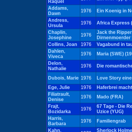
Raquel
Addams,
1976
Ein Koenig in 
Dawn
Andress,
1976
Africa Express 
Ursula
Chaplin,
Jack the Ripper
1976
Josephine
Dirnenmoerder
Collins, Joan
1976
Vagabund in ta
Dahlen,
1976
Maria (SWE) (19
Viveca
Delon,
1976
Die romantisch
Nathalie
Dubois, Marie
1976
Love Story ein
Ege, Julie
1976
Haferbrei mach
Filiatrault,
1976
Mado (FRA)
Denise
Frajt,
67 Tage - Die R
1976
Bozidarka
Uzice (YUG)
Harris,
1976
Familiengrab
Barbara
Kahn,
Sherlock Holmes