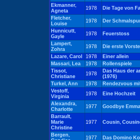
Ekmanner,
1978
Die Tage von F
Agneta
Fletcher,
1978
Der Schmalspur
Louise
Hunnicutt,
1978
Feuerstoss
Gayle
Lampert,
1978
Die erste Vorst
Zohra
Lazare, Carol
1978
Einer allein
Massari, Lea
1978
Rollenspiele
Tissot,
Das Haus der a
1978
Christiane
(1976)
Turkel, Ann
1978
Rendezvous mi
Vestoff,
1978
Eine Hochzeit
Virginia
Alexandra,
1977
Goodbye Emman
Charlotte
Barrault,
Marie
1977
Cousin, Cousin
Christine
Bergen,
1977
Das Domino Ko