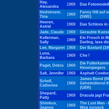
Hay,
1969
Das Fotomodell
Alexandra
Hedstroem,
Fanny Hill auf 
1969
Tina
(SWE)
Heeren,
1969
Das Schloss in
Astrid
Jade, Claude
1969
Geraubte Kuess
Kellerman,
Ein Frosch in M
1969
Sally
Darling, lass d
Lee, Margaret
1969
Der Bastard (19
Luna,
1969
Che !
Barbara
Die Folterkamm
Paget, Debra
1969
Hexenjaegers
Salt, Jennifer
1969
Asphalt Cowbo
James Bond (06)
Schell,
1969
Geheimdienst Ih
Catherine
(GBR)
Shepard,
1969
Dracula jagt Fr
Patty
Shimkus,
The Lost Man - 
1969
Joanna
Weg zurueck