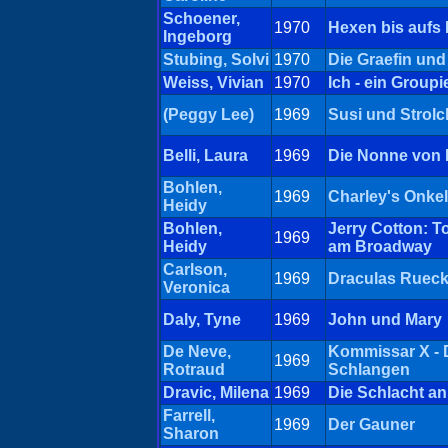
Schoener,
1970
Hexen bis aufs 
Ingeborg
Stubing, Solvi
1970
Die Graefin und
Weiss, Vivian
1970
Ich - ein Groupi
(Peggy Lee)
1969
Susi und Strolc
Belli, Laura
1969
Die Nonne von 
Bohlen,
1969
Charley's Onkel
Heidy
Bohlen,
Jerry Cotton: 
1969
Heidy
am Broadway
Carlson,
1969
Draculas Rueck
Veronica
Daly, Tyne
1969
John und Mary
De Neve,
Kommissar X - 
1969
Rotraud
Schlangen
Dravic, Milena
1969
Die Schlacht an
Farrell,
1969
Der Gauner
Sharon