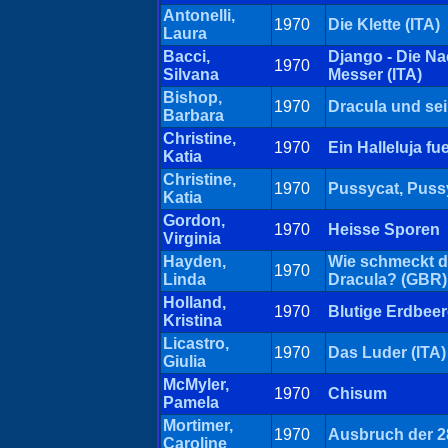
Antonelli,
1970
Die Klette (ITA)
Laura
Bacci,
Django - Die Na
1970
Silvana
Messer (ITA)
Bishop,
1970
Dracula und sei
Barbara
Christine,
1970
Ein Halleluja fu
Katia
Christine,
1970
Pussycat, Pussy
Katia
Gordon,
1970
Heisse Sporen
Virginia
Hayden,
Wie schmeckt d
1970
Linda
Dracula? (GBR)
Holland,
1970
Blutige Erdbee
Kristina
Licastro,
1970
Das Luder (ITA)
Giulia
McMyler,
1970
Chisum
Pamela
Mortimer,
1970
Ausbruch der 2
Caroline