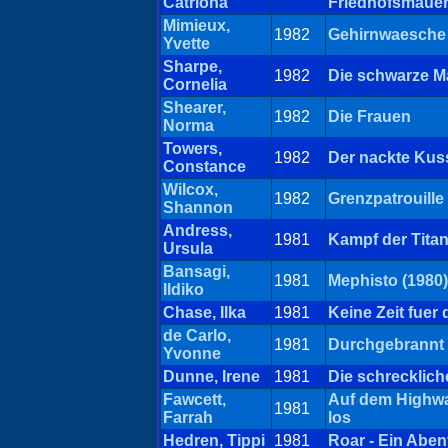
Catriona
Friedhofsmauer 
Mimieux,
1982
Gehirnwaesche
Yvette
Sharpe,
1982
Die schwarze 
Cornelia
Shearer,
1982
Die Frauen
Norma
Towers,
1982
Der nackte Kus
Constance
Wilcox,
1982
Grenzpatrouille
Shannon
Andress,
1981
Kampf der Titan
Ursula
Bansagi,
1981
Mephisto (1980)
Ildiko
Chase, Ilka
1981
Keine Zeit fuer 
de Carlo,
1981
Durchgebrannt 
Yvonne
Dunne, Irene
1981
Die schrecklich
Fawcett,
Auf dem Highway
1981
Farrah
los
Hedren, Tippi
1981
Roar - Ein Aben