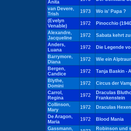
Anita
van Devere,
1973
Wo is' Papa ?
Trish
(Evelyn
1972
Pinocchio (1940
Venable)
Alexandre,
1972
Sabata kehrt z
Jacqueline
Anders,
1972
Die Legende vo
Luana
Barrymore,
1972
Wie ein Alptrau
Diana
Bergen,
1972
Tanja Baskin - 
Candice
Blythe,
1972
Circus der Vam
Domini
Carrol,
Draculas Blutho
1972
Regina
Frankenstein
Collinson,
1972
Draculas Hexen
Mary
De Aragon,
1972
Blood Mania
Maria
Gassmann,
Robinson und s