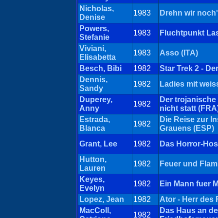
Nicholas,
1983
Drehn wir noch
Denise
Powers,
1983
Fluchtpunkt La
Stefanie
Viviani,
1983
Asso (ITA)
Elisabetta
Besch, Bibi
1982
Star Trek 2 - D
Dennis,
1982
Ladies mit weis
Sandy
Duperey,
Der trojanische 
1982
Anny
nicht statt (FRA
Estrada,
Die Reise zur In
1982
Blanca
Grauens (ESP)
Grant, Lee
1982
Das Horror-Hosp
Hutton,
1982
Feuer und Fla
Lauren
Keyes,
1982
Ein Mann fuer Mi
Evelyn
Lopez, Jean
1982
Ator - Herr des 
MacColl,
Das Haus an de
1982