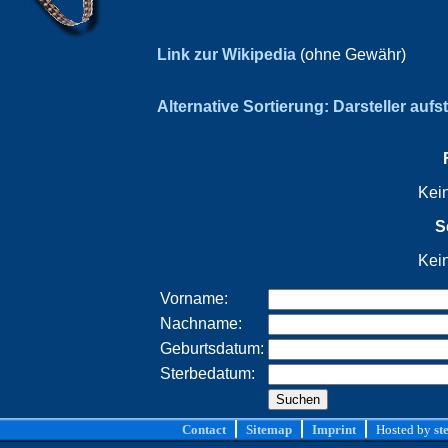
Link zur Wikipedia
(ohne Gewähr)
Alternative Sortierung: Darsteller aufs
Kei
S
Kei
Vorname:
Nachname:
Geburtsdatum:
Sterbedatum:
Contact
Sitemap
Imprint
Hosted by
st