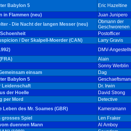
ter Babylon 5
Eric Hazeltine
en in Flammen (neu)
Juan Junipero
Obmann der
elter - Die Nacht der langen Messer (neu)
Geschworenen
 Schoenheit
Postofficer
spicion / Der Skalpell-Moerder (CAN)
Larry Gravis
1992)
DMV-Angestellt
 (FRA)
Alain
Sonny Werblin
- Gemeinsam einsam
Dag
ter Babylon 5
Geschaeftsman
r Leidenschaft
Dr. Irwin
us der Hoelle
David Strong
g per Mord
Detective
e Leben des Mr. Soames (GBR)
Kameramann
 grosses Spiel
Len Fraker
 vom duennen Mann
Al Amboy