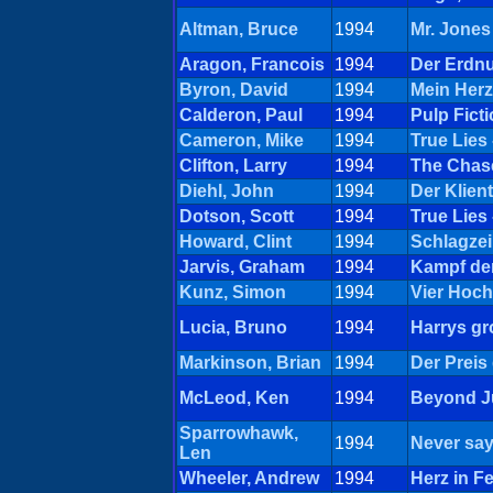
Altman, Bruce
1994
Mr. Jones
Aragon, Francois
1994
Der Erdn
Byron, David
1994
Mein Herz
Calderon, Paul
1994
Pulp Fict
Cameron, Mike
1994
True Lies
Clifton, Larry
1994
The Chase
Diehl, John
1994
Der Klient
Dotson, Scott
1994
True Lies
Howard, Clint
1994
Schlagzei
Jarvis, Graham
1994
Kampf de
Kunz, Simon
1994
Vier Hoch
Lucia, Bruno
1994
Harrys gr
Markinson, Brian
1994
Der Preis
McLeod, Ken
1994
Beyond Ju
Sparrowhawk,
1994
Never say
Len
Wheeler, Andrew
1994
Herz in F