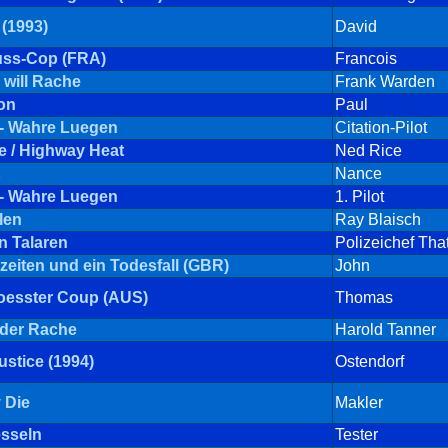
 (1993)
David
uss-Cop (FRA)
Francois
 will Rache
Frank Warden
ion
Paul
 - Wahre Luegen
Citation-Pilot
 / Highway Heat
Ned Rice
Nance
 - Wahre Luegen
1. Pilot
len
Ray Blaisch
n Talaren
Polizeichef Tha
zeiten und ein Todesfall (GBR)
John
oesster Coup (AUS)
Thomas
 der Rache
Harold Tanner
stice (1994)
Ostendorf
 Die
Makler
esseln
Tester