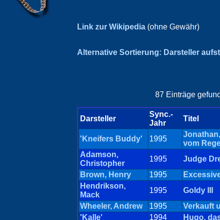
Link zur Wikipedia
(ohne Gewähr)
Alternative Sortierung: Darsteller aufs
87 Einträge gefund
Sync.-
Darsteller
Titel
Jahr
Jonathan,
'Kneifers Buddy'
1995
vom Reg
Adamson,
1995
Judge Dr
Christopher
Brown, Henry
1995
Excessive
Hendrikson,
1995
Goldy III
Mack
Wheeler, Andrew
1995
Verkauft 
'Kalle'
1994
Hugo, das