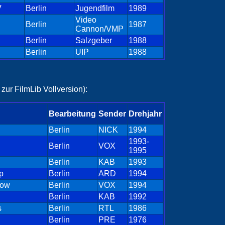
V
Berlin
Jugendfilm
1989
Video
Berlin
1987
Cannon/VMP
Berlin
Salzgeber
1988
Berlin
UIP
1988
zur FilmLib Vollversion):
Bearbeitung
Sender
Drehjahr
Berlin
NICK
1994
1993-
Berlin
VOX
1995
Berlin
KAB
1993
p
Berlin
ARD
1994
low
Berlin
VOX
1994
Berlin
KAB
1992
s
Berlin
RTL
1986
Berlin
PRE
1976