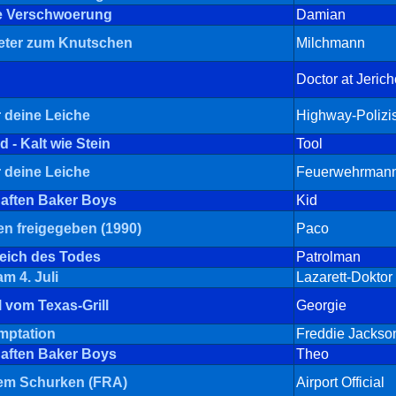
ie Verschwoerung
Damian
eter zum Knutschen
Milchmann
Doctor at Jerich
 deine Leiche
Highway-Polizis
 - Kalt wie Stein
Tool
 deine Leiche
Feuerwehrman
haften Baker Boys
Kid
n freigegeben (1990)
Paco
eich des Todes
Patrolman
m 4. Juli
Lazarett-Doktor
l vom Texas-Grill
Georgie
mptation
Freddie Jackso
haften Baker Boys
Theo
nem Schurken (FRA)
Airport Official