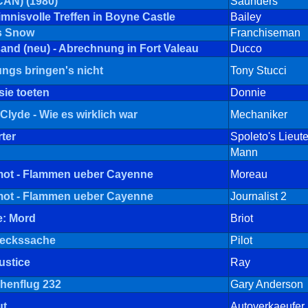
(CAN) (1980)
Saunders
mnisvolle Treffen in Boyne Castle
Bailey
s Snow
Franchiseman
nd (neu) - Abrechnung in Fort Valeau
Ducco
ngs bringen's nicht
Tony Stucci
sie toeten
Donnie
Clyde - Wie es wirklich war
Mechaniker
ter
Spoleto's Lieut
Mann
mot - Flammen ueber Cayenne
Moreau
mot - Flammen ueber Cayenne
Journalist 2
: Mord
Briot
ueckssache
Pilot
ustice
Ray
henflug 232
Gary Anderson
ut
Autoverkaeufer