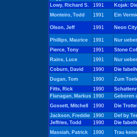
Lowy, Richard S.
1991
Kojak: D
Monteiro, Todd
1991
Ein Vermi
Olson, Jeff
1991
Neon City
Phillips, Maurice
1991
Nur ueber
Pierce, Tony
1991
Stone Cold
Rains, Luce
1991
Nur ueber
Coburn, David
1990
Die fabel
Dugan, Tom
1990
Zum Toete
Fitts, Rick
1990
Schattenr
Flanagan, Markus
1990
Geboren a
Gossett, Mitchell
1990
Die Trotte
Jackson, Freddie
1990
Def by Te
Jeffries, Todd
1990
Die fabel
Massiah, Patrick
1990
Trau kei