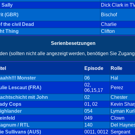
 Sally
Dick Clark in T
rit (GBR)
Bischof
f the civil Dead
Charlie
ght Thing
Clifton
Serienbesetzungen
en (sollten nicht alle angezeigt werden, benötigen Sie Zugang 
itel
Episode
Rolle
aahh!!! Monster
06
Hal
02,
ulie Lescaut (FRA)
Perez
06,15,17
achtschicht mit John
02
Chester
ady Cops
01, 02
Kevin Shar
ighlander
054
Lyman Kur
einfeld
049
Clown
agnum / RTL
140
Del Hayne
ie Sullivans (AUS)
0011, 0012
Sergeant