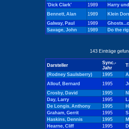
'Dick Clark'
1989
Harry und
Bennett, Alan
1989
Klein Dor
Galway, Paul
1989
Ghosts...o
Savage, John
1989
Do the ri
143 Einträge gefund
Sync.-
Darsteller
T
Jahr
(Rodney Saulsberry)
1995
A
Allouf, Bernard
1995
J
Crosby, David
1995
N
Day, Larry
1995
L
De Longis, Anthony
1995
H
Graham, Gerrit
1995
S
Haskins, Dennis
1995
M
Hearne, Cliff
1995
D