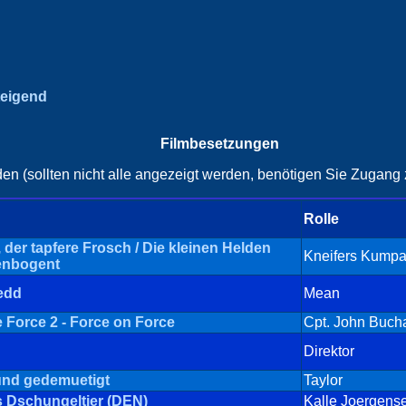
teigend
Filmbesetzungen
en (sollten nicht alle angezeigt werden, benötigen Sie Zugang z
Rolle
 der tapfere Frosch / Die kleinen Helden
Kneifers Kump
enbogent
edd
Mean
 Force 2 - Force on Force
Cpt. John Buch
Direktor
und gedemuetigt
Taylor
 Dschungeltier (DEN)
Kalle Joergens