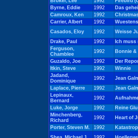
Broker, Lee
1992
Firebird 
Byrne, Eddie
1992
Das gehei
Camroux, Ken
1992
Christma
Carrier, Albert
1992
Wuestensa
Casados, Eloy
1992
Weisse Ju
Drake, Paul
1992
Ich muss 
Ferguson,
1992
Bonnie & 
Chamblee
Guzaldo, Joe
1992
Der Repor
Itkin, Steve
1992
Winnie
Jadand,
1992
Jean Gal
Dominique
Laplace, Pierre
1992
Jean Gal
Lepinaux,
1992
Aufnahme
Bernard
Luke, Jorge
1992
Reine Gl
Minchenberg,
1992
Heart of J
Richard
Porter, Steven M.
1992
Katastrop
Shea, Michael J.
1992
Hoellenw