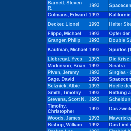
Barnett, Steven
1993
Spacecen
R.
Colmans, Edward
1993
Kaliforni
Decker, Lionel
1993
Helter Sk
Flippo, Michael
1993
Opfer der
Granger, Philip
1993
Double Su
Kaufman, Michael
1993
Spurlos (
Llobregat, Yves
1993
Die Krise
Markinson, Brian
1993
Sinatra
Piven, Jeremy
1993
Singles 
Sage, David
1993
Spacecen
Selznick, Albie
1993
Hoelle de
Smith, Timothy
1993
Rettung a
Stevens, Scott N.
1993
Scheidun
Timothy,
1993
Das zweit
Christopher
Woods, James
1993
Mavericks
Bishop, William
1992
Das Lied