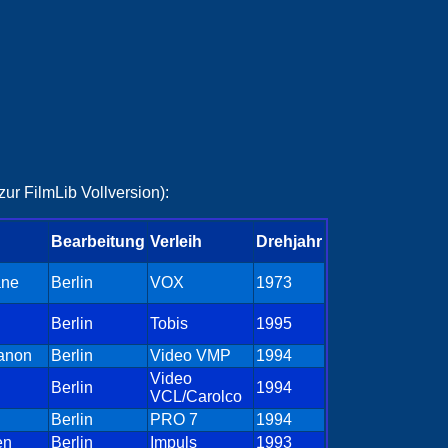
ur FilmLib Vollversion):
Bearbeitung
Verleih
Drehjahr
ane
Berlin
VOX
1973
Berlin
Tobis
1995
anon
Berlin
Video VMP
1994
Video
Berlin
1994
VCL/Carolco
Berlin
PRO 7
1994
en
Berlin
Impuls
1993