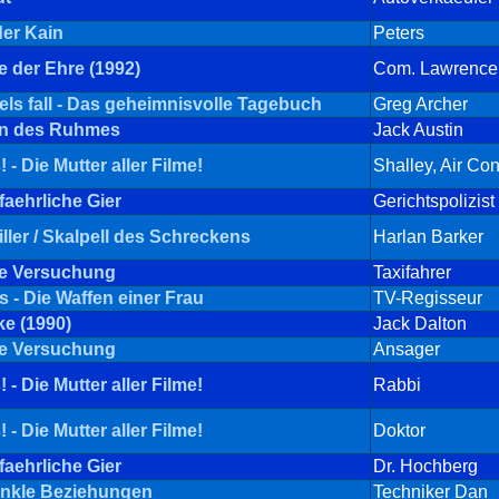
er Kain
Peters
e der Ehre (1992)
Com. Lawrence
ls fall - Das geheimnisvolle Tagebuch
Greg Archer
en des Ruhmes
Jack Austin
 - Die Mutter aller Filme!
Shalley, Air Con
faehrliche Gier
Gerichtspolizist
ller / Skalpell des Schreckens
Harlan Barker
de Versuchung
Taxifahrer
s - Die Waffen einer Frau
TV-Regisseur
e (1990)
Jack Dalton
de Versuchung
Ansager
 - Die Mutter aller Filme!
Rabbi
 - Die Mutter aller Filme!
Doktor
faehrliche Gier
Dr. Hochberg
unkle Beziehungen
Techniker Dan