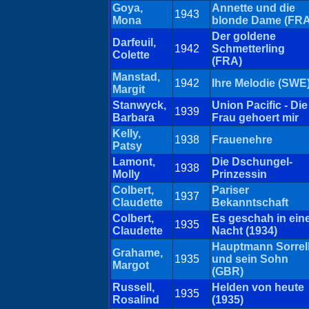
Goya,
Annette und die
1943
Mona
blonde Dame (FRA
Der goldene
Darfeuil,
1942
Schmetterling
Colette
(FRA)
Manstad,
1942
Ihre Melodie (SWE
Margit
Stanwyck,
Union Pacific - Die
1939
Barbara
Frau gehoert mir
Kelly,
1938
Frauenehre
Patsy
Lamont,
Die Dschungel-
1938
Molly
Prinzessin
Colbert,
Pariser
1937
Claudette
Bekanntschaft
Colbert,
Es geschah in ein
1935
Claudette
Nacht (1934)
Hauptmann Sorrel
Grahame,
1935
und sein Sohn
Margot
(GBR)
Russell,
Helden von heute
1935
Rosalind
(1935)