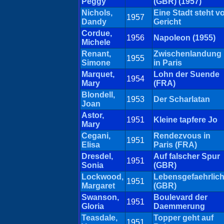
Peggy
(GBR) (1957)
Nichols,
Eine Stadt steht v
1957
Dandy
Gericht
Cordue,
1956
Napoleon (1955)
Michele
Renant,
Zwischenlandung
1955
Simone
in Paris
Marquet,
Lohn der Suende
1954
Mary
(FRA)
Blondell,
1953
Der Scharlatan
Joan
Astor,
1951
Kleine tapfere Jo
Mary
Cegani,
Rendezvous in
1951
Elisa
Paris (FRA)
Dresdel,
Auf falscher Spur
1951
Sonia
(GBR)
Lockwood,
Lebensgefaehrlic
1951
Margaret
(GBR)
Swanson,
Boulevard der
1951
Gloria
Daemmerung
Teasdale,
Topper geht auf
1951