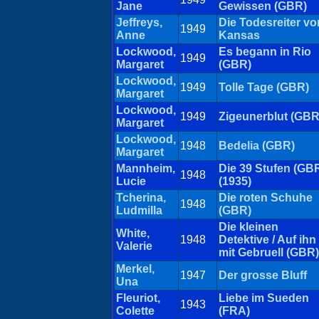
Jane
Gewissen (GBR)
Jeffreys,
Die Todesreiter vo
1949
Anne
Kansas
Lockwood,
Es begann in Rio
1949
Margaret
(GBR)
Lockwood,
1949
Tolle Tage (GBR)
Margaret
Lockwood,
1949
Zigeunerblut (GBR
Margaret
Lockwood,
1948
Bedelia (GBR)
Margaret
Mannheim,
Die 39 Stufen (GB
1948
Lucie
(1935)
Tcherina,
Die roten Schuhe
1948
Ludmilla
(GBR)
Die kleinen
White,
1948
Detektive / Auf ihn
Valerie
mit Gebruell (GBR)
Merkel,
1947
Der grosse Bluff
Una
Fleuriot,
Liebe im Sueden
1943
Colette
(FRA)