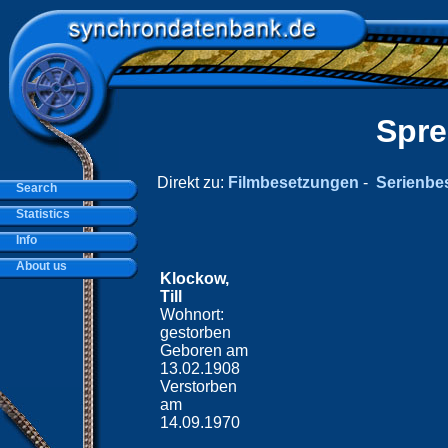
Spre
Direkt zu:
Filmbesetzungen
-
Serienbe
Search
Statistics
Info
About us
Klockow,
Till
Wohnort:
gestorben
Geboren am
13.02.1908
Verstorben
am
14.09.1970