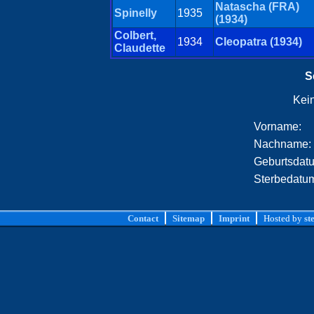
Natascha (FRA)
Spinelly
1935
(1934)
Colbert,
1934
Cleopatra (1934)
Claudette
S
Kei
Vorname:
Nachname:
Geburtsdat
Sterbedatu
Contact
Sitemap
Imprint
Hosted by
st