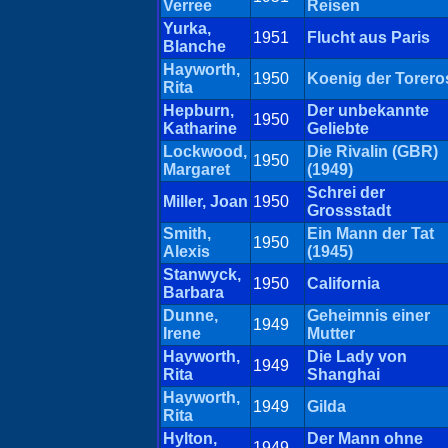
Verree
Reisen
Yurka,
1951
Flucht aus Paris
Blanche
Hayworth,
1950
Koenig der Torero
Rita
Hepburn,
Der unbekannte
1950
Katharine
Geliebte
Lockwood,
Die Rivalin (GBR)
1950
Margaret
(1949)
Schrei der
Miller, Joan
1950
Grossstadt
Smith,
Ein Mann der Tat
1950
Alexis
(1945)
Stanwyck,
1950
California
Barbara
Dunne,
Geheimnis einer
1949
Irene
Mutter
Hayworth,
Die Lady von
1949
Rita
Shanghai
Hayworth,
1949
Gilda
Rita
Hylton,
Der Mann ohne
1949