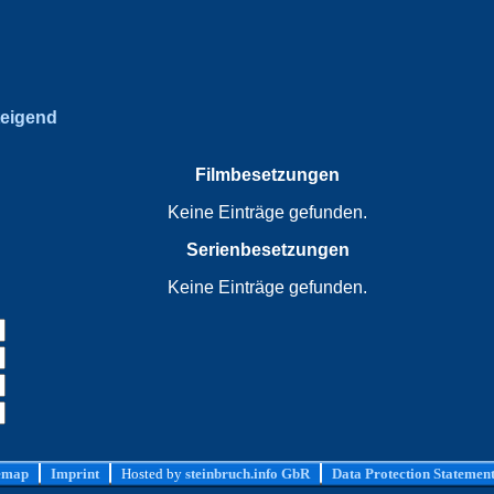
teigend
Filmbesetzungen
Keine Einträge gefunden.
Serienbesetzungen
Keine Einträge gefunden.
emap
Imprint
Hosted by
steinbruch.info GbR
Data Protection Statemen