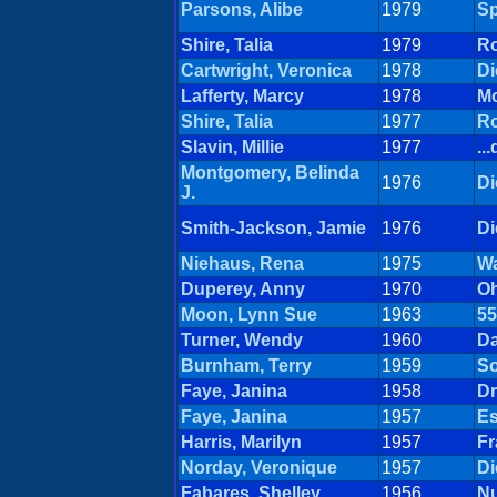
Parsons, Alibe
1979
Sp
Shire, Talia
1979
Ro
Cartwright, Veronica
1978
Di
Lafferty, Marcy
1978
Mo
Shire, Talia
1977
R
Slavin, Millie
1977
..
Montgomery, Belinda
1976
Di
J.
Smith-Jackson, Jamie
1976
Di
Niehaus, Rena
1975
Wa
Duperey, Anny
1970
Oh
Moon, Lynn Sue
1963
55
Turner, Wendy
1960
Da
Burnham, Terry
1959
So
Faye, Janina
1958
Dr
Faye, Janina
1957
Es
Harris, Marilyn
1957
Fr
Norday, Veronique
1957
Di
Fabares, Shelley
1956
Nu