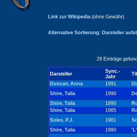
Link zur Wikipedia
(ohne Gewähr)
Alternative Sortierung: Darsteller aufs
28 Einträge gefund
Sync.-
Darsteller
Ti
Jahr
Duncan, Anna
1991
Di
Shire, Talia
1990
De
Shire, Talia
1990
Ro
Shire, Talia
1985
Ro
Soles, P.J.
1981
Sc
Shire, Talia
1980
'L