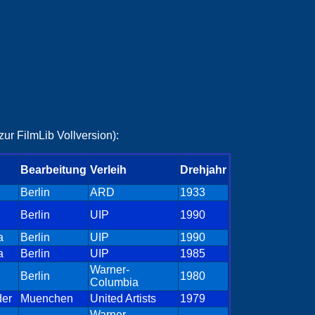
ur FilmLib Vollversion):
Bearbeitung
Verleih
Drehjahr
Berlin
ARD
1933
Berlin
UIP
1990
a
Berlin
UIP
1990
a
Berlin
UIP
1985
Warner-
Berlin
1980
Columbia
der
Muenchen
United Artists
1979
Warner-