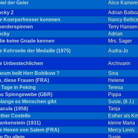
iel der Geier
Alice Kamore
cky 2
Adrian Balbo
e Koerperfresser kommen
Nancy Bellic
erderspinnen
Terry Hansen
ocky
Adrian
.die keine Gnade kennen
Mrs. Sager
e Kehrseite der Medaille (1975)
Audra-Jo
e Unbestechlichen
Archivarin
rum bellt Herr Bobikow ?
Sina
, diese Frauen (FRA)
Helene
 Tage in Peking
Teresa
s Spinngewebe (GBR)
Pippa
lange es Menschen gibt
Susie, (6 J.)
acula (1958)
Tanja
ther Costello
Esther als Ki
ankenstein (1931)
kleine Maria
e Hexen von Salem (FRA)
Mercy Levis
r Du allein
Susie