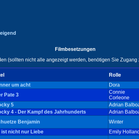
teigend
Filmbesetzungen
en (sollten nicht alle angezeigt werden, benötigen Sie Zugang z
tel
Rolle
nner um acht
Dora
Connie
r Pate 3
Corleone
cky 5
Adrian Balbo
cky 4 - Der Kampf des Jahrhunderts
Adrian Balbo
huetze Benjamin
Winter
' ist nicht nur Liebe
Emily Hollan