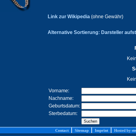
Link zur Wikipedia
(ohne Gewähr)
Alternative Sortierung: Darsteller aufs
Kei
S
Kei
Vorname:
Nachname:
Geburtsdatum:
Sterbedatum:
Contact
Sitemap
Imprint
Hosted by
st