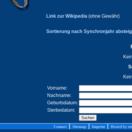
Link zur Wikipedia
(ohne Gewähr)
Sortierung nach Synchronjahr abstei
Kei
S
Kei
Vorname:
Nachname:
Geburtsdatum:
Sterbedatum:
Contact
Sitemap
Imprint
Hosted by
st