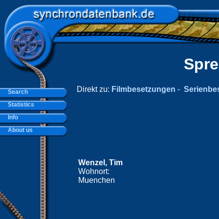
Spre
Direkt zu:
Filmbesetzungen
-
Serienbe
Search
Statistics
Info
About us
Wenzel, Tim
Wohnort:
Muenchen