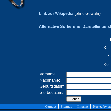
Link zur Wikipedia
(ohne Gewähr)
Alternative Sortierung: Darsteller aufs
Kei
S
Kei
Vorname:
Nachname:
Geburtsdatum:
Sterbedatum:
Contact
Sitemap
Imprint
Hosted by
st