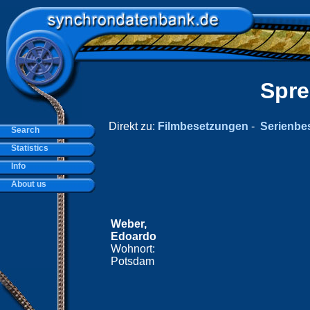
Spre
Direkt zu:
Filmbesetzungen
-
Serienbe
Search
Statistics
Info
About us
Weber,
Edoardo
Wohnort:
Potsdam