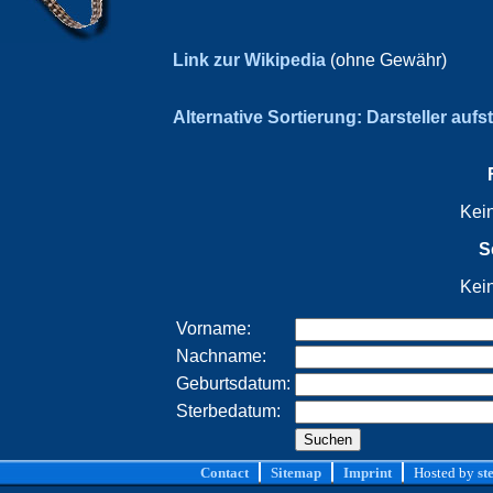
Link zur Wikipedia
(ohne Gewähr)
Alternative Sortierung: Darsteller aufs
Kei
S
Kei
Vorname:
Nachname:
Geburtsdatum:
Sterbedatum:
Contact
Sitemap
Imprint
Hosted by
st