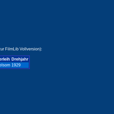
ur FilmLib Vollversion):
erleih
Drehjahr
elsom
1929