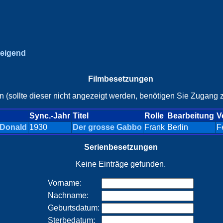
teigend
Filmbesetzungen
n (sollte dieser nicht angezeigt werden, benötigen Sie Zugang z
Sync.-Jahr
Titel
Rolle
Bearbeitung
V
 Donald
1930
Der grosse Gabbo
Frank
Berlin
F
Serienbesetzungen
Keine Einträge gefunden.
Vorname:
Nachname:
Geburtsdatum:
Sterbedatum: