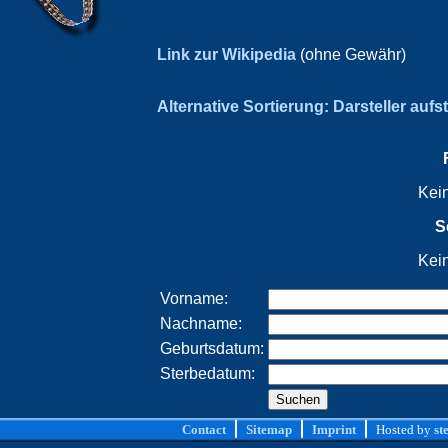
Link zur Wikipedia
(ohne Gewähr)
Alternative Sortierung: Darsteller aufs
Kei
S
Kei
Vorname:
Nachname:
Geburtsdatum:
Sterbedatum:
Contact
Sitemap
Imprint
Hosted by
st