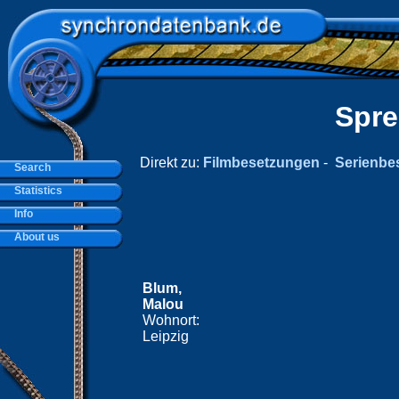
Spre
Direkt zu:
Filmbesetzungen
-
Serienbe
Search
Statistics
Info
About us
Blum,
Malou
Wohnort:
Leipzig