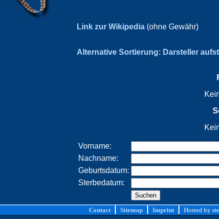
Link zur Wikipedia
(ohne Gewähr)
Alternative Sortierung: Darsteller aufs
Kei
S
Kei
Vorname:
Nachname:
Geburtsdatum:
Sterbedatum:
Contact
Sitemap
Imprint
Hosted by
st