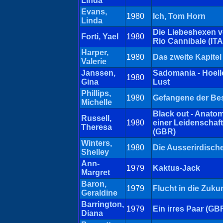
Linda
Evans,
1980
Ich, Tom Horn
Linda
Die Liebeshexen 
Forti, Yael
1980
Rio Cannibale (ITA
Harper,
1980
Das zweite Kapitel
Valerie
Janssen,
Sadomania - Hoell
1980
Gina
Lust
Phillips,
1980
Gefangene der Bes
Michelle
Black out - Anato
Russell,
1980
einer Leidenschaft
Theresa
(GBR)
Winters,
1980
Die Ausserirdisch
Shelley
Ann-
1979
Kaktus-Jack
Margret
Baron,
1979
Flucht in die Zuku
Geraldine
Barrington,
1979
Ein irres Paar (GB
Diana