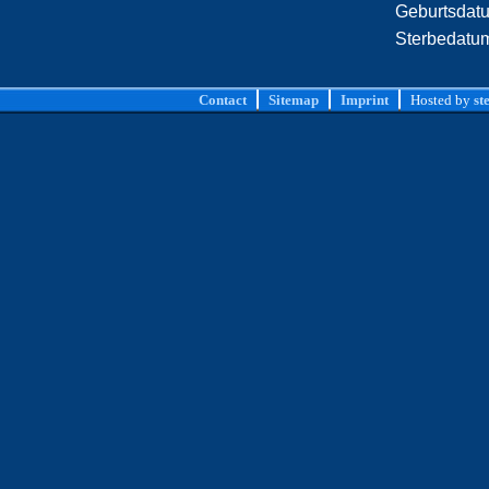
Geburtsdat
Sterbedatu
Contact
Sitemap
Imprint
Hosted by
st