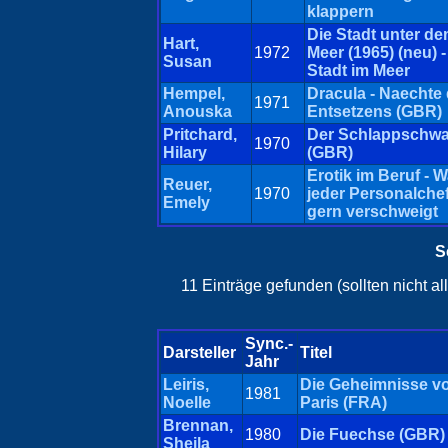
klappern
Die Stadt unter d
Hart,
1972
Meer (1965) (neu) -
Susan
Stadt im Meer
Hempel,
Dracula - Naechte
1971
Anouska
Entsetzens (GBR)
Pritchard,
Der Schlappschw
1970
Hilary
(GBR)
Erotik im Beruf - 
Reuer,
1970
jeder Personalche
Emely
gern verschweigt
S
11 Einträge gefunden (sollten nicht a
Sync.-
Darsteller
Titel
Jahr
Leiris,
Die Geheimnisse v
1981
Noelle
Paris (FRA)
Brennan,
1980
Die Fuechse (GBR)
Sheila