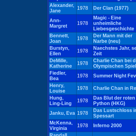
Alexander,
1978
Der Clan (1977)
Jane
Magic - Eine
Ann-
1978
unheimliche
Margret
Liebesgeschichte
Bennett,
Der Mann mit der
1978
Joan
Narbe (neu)
Burstyn,
Naechstes Jahr, s
1978
Ellen
Zeit
DeMille,
Charlie Chan bei 
1978
Katherine
Olympischen Spie
Fiedler,
1978
Summer Night Fev
Bea
Henry,
1978
Charlie Chan in R
Louise
Hung,
Das Blut der roten
1978
Ling-Ling
Python (HKG)
Das Lustschloss 
Janku, Eva
1978
Spessart
McKenna,
1978
Inferno 2000
Virginia
Randall,