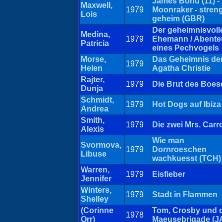
James Bond (11) -
Maxwell,
1979
Moonraker - stren
Lois
geheim (GBR)
Der geheimnisvoll
Medina,
1979
Ehemann / Abente
Patricia
eines Pechvogels
Morse,
Das Geheimnis de
1979
Helen
Agatha Christie
Rajter,
1979
Die Brut des Boes
Dunja
Schmidt,
1979
Hot Dogs auf Ibiza
Andrea
Smith,
1979
Die zwei Mrs. Carr
Alexis
Wie man
Svormova,
1979
Dornroeschen
Libuse
wachkuesst (TCH)
Warren,
1979
Eisfieber
Jennifer
Winters,
1979
Stadt in Flammen
Shelley
(Corinne
Tom, Crosby und 
1978
Orr)
Maeusebrigade (J