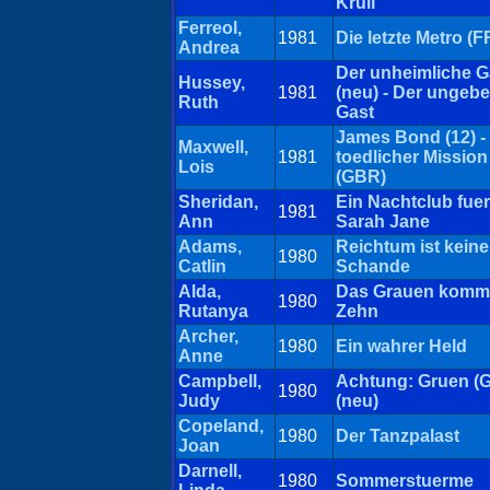
Krull
Ferreol,
1981
Die letzte Metro (
Andrea
Der unheimliche G
Hussey,
1981
(neu) - Der ungeb
Ruth
Gast
James Bond (12) - 
Maxwell,
1981
toedlicher Mission
Lois
(GBR)
Sheridan,
Ein Nachtclub fuer
1981
Ann
Sarah Jane
Adams,
Reichtum ist keine
1980
Catlin
Schande
Alda,
Das Grauen komm
1980
Rutanya
Zehn
Archer,
1980
Ein wahrer Held
Anne
Campbell,
Achtung: Gruen (
1980
Judy
(neu)
Copeland,
1980
Der Tanzpalast
Joan
Darnell,
1980
Sommerstuerme