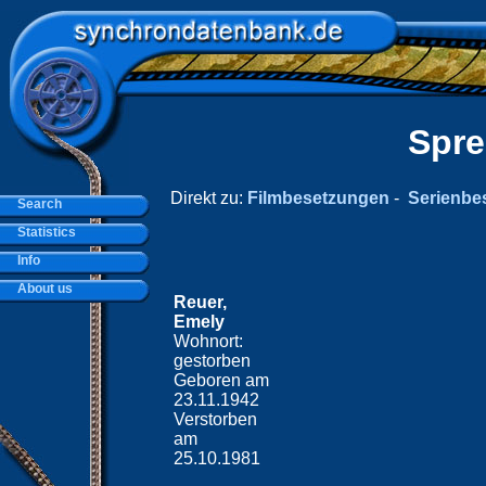
Spre
Direkt zu:
Filmbesetzungen
-
Serienbe
Search
Statistics
Info
About us
Reuer,
Emely
Wohnort:
gestorben
Geboren am
23.11.1942
Verstorben
am
25.10.1981