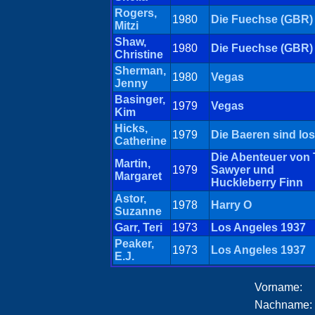
Rogers,
1980
Die Fuechse (GBR)
Mitzi
Shaw,
1980
Die Fuechse (GBR)
Christine
Sherman,
1980
Vegas
Jenny
Basinger,
1979
Vegas
Kim
Hicks,
1979
Die Baeren sind los
Catherine
Die Abenteuer von
Martin,
1979
Sawyer und
Margaret
Huckleberry Finn
Astor,
1978
Harry O
Suzanne
Garr, Teri
1973
Los Angeles 1937
Peaker,
1973
Los Angeles 1937
E.J.
Vorname:
Nachname: