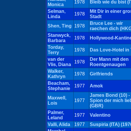
1978
Bleib wie du bist (
Monica
Selman,
Mit Dir in einer gr
1978
Linda
Stadt
Bruce Lee - wir
Shen, Ting
1978
raechen dich (HKG
Stanwyck,
1978
Hollywood-Kantin
Barbara
Torday,
1978
Das Love-Hotel in 
Terry
van der
Der Mann mit den
1978
Vlis, Diana
Roentgenaugen
Walker,
1978
Girlfriends
Kathryn
Beacham,
1977
Amok
Stephanie
James Bond (10) -
Maxwell,
1977
Spion der mich lie
Lois
(GBR)
Palmer,
1977
Valentino
Leland
Valli, Alida
1977
Suspiria (ITA) (197