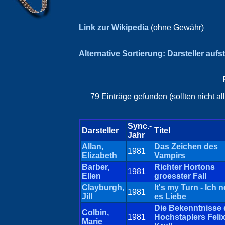
Link zur Wikipedia
(ohne Gewähr)
Alternative Sortierung: Darsteller aufs
79 Einträge gefunden (sollten nicht a
Sync.-
Darsteller
Titel
Jahr
Allan,
Das Zeichen des
1981
Elizabeth
Vampirs
Barber,
Richter Hortons
1981
Ellen
groesster Fall
Clayburgh,
It's my Turn - Ich 
1981
Jill
es Liebe
Die Bekenntnisse
Colbin,
1981
Hochstaplers Feli
Marie