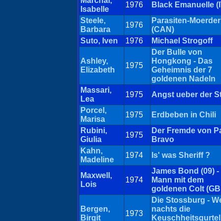
Marchal,
1976
Black Emanuelle (
Isabelle
Steele,
Parasiten-Moerder
1976
Barbara
(CAN)
Suto, Iven
1976
Michael Strogoff
Der Bulle von
Ashley,
Hongkong - Das
1975
Elizabeth
Geheimnis der 7
goldenen Nadeln
Massari,
1975
Angst ueber der S
Lea
Porcel,
1975
Erdbeben in Chili
Marisa
Rubini,
Der Fremde von P
1975
Giulia
Bravo
Kahn,
1974
Is' was Sheriff ?
Madeline
James Bond (09) -
Maxwell,
1974
Mann mit dem
Lois
goldenen Colt (GB
Die Stossburg - 
Bergen,
nachts die
1973
Birgit
Keuschheitsgurtel