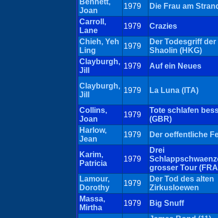
Bennett,
1979
Die Frau am Stran
Joan
Carroll,
1979
Crazies
Lane
Chieh, Yeh
Der Todesgriff der
1979
Ling
Shaolin (HKG)
Clayburgh,
1979
Auf ein Neues
Jill
Clayburgh,
1979
La Luna (ITA)
Jill
Collins,
Tote schlafen bes
1979
Joan
(GBR)
Harlow,
1979
Der oeffentliche F
Jean
Drei
Karim,
1979
Schlappschwaenze
Patricia
grosser Tour (FRA
Lamour,
Der Tod des alten
1979
Dorothy
Zirkusloewen
Massa,
1979
Big Snuff
Mirtha