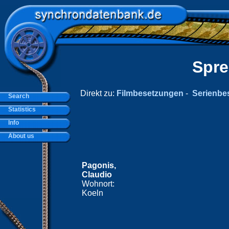
Spre
Direkt zu:
Filmbesetzungen
-
Serienbe
Search
Statistics
Info
About us
Pagonis,
Claudio
Wohnort:
Koeln