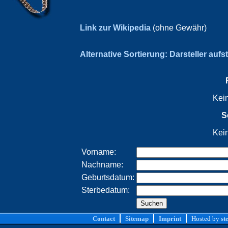
Link zur Wikipedia
(ohne Gewähr)
Alternative Sortierung: Darsteller aufs
Kei
S
Kei
Vorname:
Nachname:
Geburtsdatum:
Sterbedatum:
Contact
Sitemap
Imprint
Hosted by
st