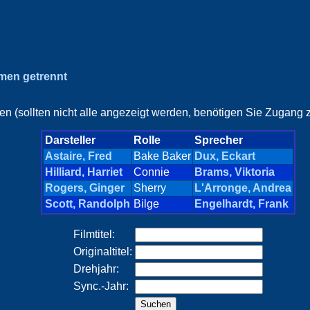
amen getrennt
en (sollten nicht alle angezeigt werden, benötigen Sie Zugang z
Darsteller
Rolle
Sprecher
Astaire, Fred
Bake Baker
Dux, Eckart
Hilliard, Harriet
Connie
Brams, Viktoria
Rogers, Ginger
Sherry
L'Arronge, Andrea
Scott, Randolph
Bilge
Engelhardt, Frank
Filmtitel:
Originaltitel:
Drehjahr:
Sync.-Jahr: