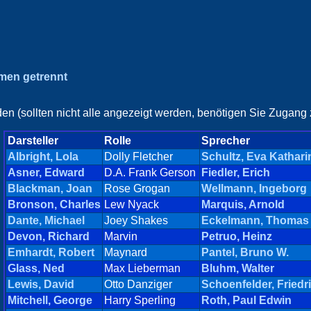
amen getrennt
en (sollten nicht alle angezeigt werden, benötigen Sie Zugang z
Darsteller
Rolle
Sprecher
Albright, Lola
Dolly Fletcher
Schultz, Eva Kathari
Asner, Edward
D.A. Frank Gerson
Fiedler, Erich
Blackman, Joan
Rose Grogan
Wellmann, Ingeborg
Bronson, Charles
Lew Nyack
Marquis, Arnold
Dante, Michael
Joey Shakes
Eckelmann, Thomas
Devon, Richard
Marvin
Petruo, Heinz
Emhardt, Robert
Maynard
Pantel, Bruno W.
Glass, Ned
Max Lieberman
Bluhm, Walter
Lewis, David
Otto Danziger
Schoenfelder, Friedr
Mitchell, George
Harry Sperling
Roth, Paul Edwin