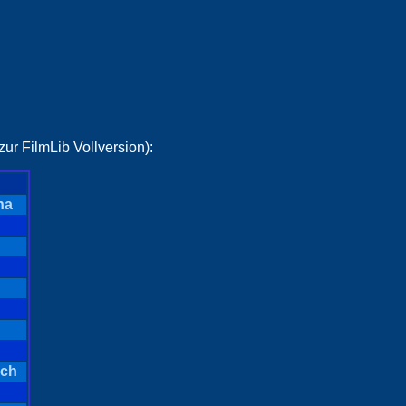
ur FilmLib Vollversion):
na
ich