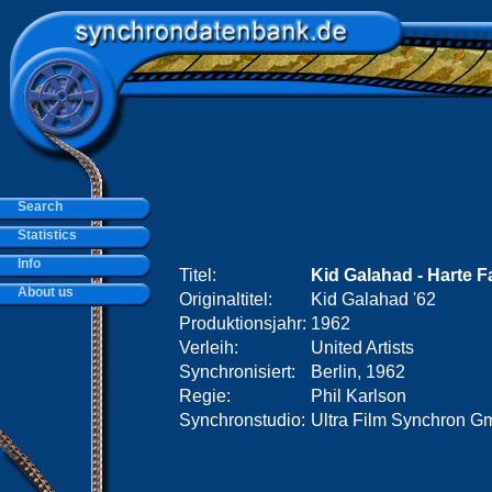
Search
Statistics
Info
Titel:
Kid Galahad - Harte F
About us
Originaltitel:
Kid Galahad '62
Produktionsjahr:
1962
Verleih:
United Artists
Synchronisiert:
Berlin, 1962
Regie:
Phil Karlson
Synchronstudio:
Ultra Film Synchron G