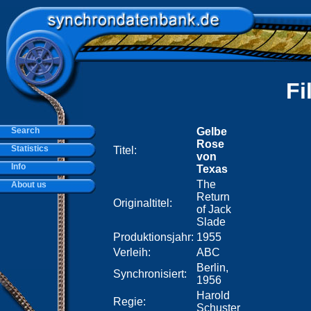
Fi
Search
Gelbe
Rose
Statistics
Titel:
von
Info
Texas
The
About us
Return
Originaltitel:
of Jack
Slade
Produktionsjahr:
1955
Verleih:
ABC
Berlin,
Synchronisiert:
1956
Harold
Regie:
Schuster