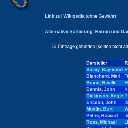
Link zur Wikipedia
(ohne Gewähr)
Alternative Sortierung: Herren und D
12 Einträge gefunden (sollten nicht a
Darsteller
R
Bailey, Raymond
P
Blanchard, Mari
T
Brand, Neville
H
Dennis, John
K
Dickinson, Angie
P
Ericson, John
J
Mustin, Burt
W
Petrie, Howard
J
Ross, Michael
L