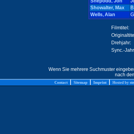
Shepodd, Jon
J
Showalter, Max
B
Wells, Alan
G
Filmtitel:
Originaltite
Drehjahr:
Sync.-Jahr
Wenn Sie mehrere Suchmuster eingeben,
nach dem
Contact
Sitemap
Imprint
Hosted by
st