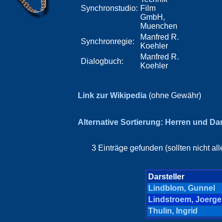
Synchronstudio:
Film
GmbH,
Muenchen
Manfred R.
Synchronregie:
Koehler
Manfred R.
Dialogbuch:
Koehler
Link zur Wikipedia
(ohne Gewähr)
Alternative Sortierung: Herren und D
3 Einträge gefunden (sollten nicht a
Darsteller
Lindblom, Gunnel
Lindstroem, Joerg
Thulin, Ingrid