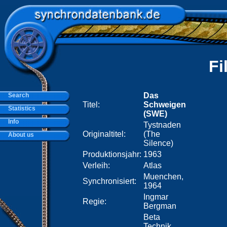
Fi
Das
Search
Titel:
Schweigen
Statistics
(SWE)
Info
Tystnaden
Originaltitel:
(The
About us
Silence)
Produktionsjahr:
1963
Verleih:
Atlas
Muenchen,
Synchronisiert:
1964
Ingmar
Regie:
Bergman
Beta
Technik