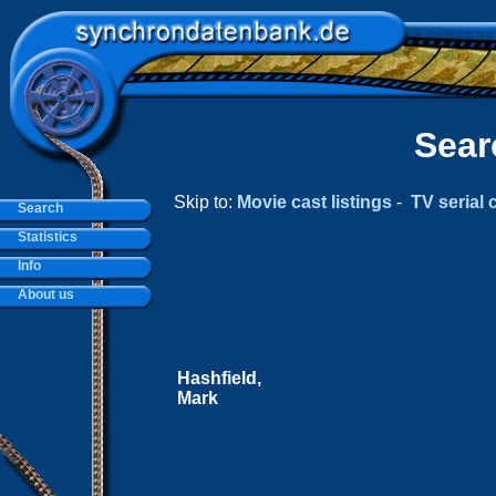
Sear
Skip to:
Movie cast listings
-
TV serial c
Search
Statistics
Info
About us
Hashfield,
Mark