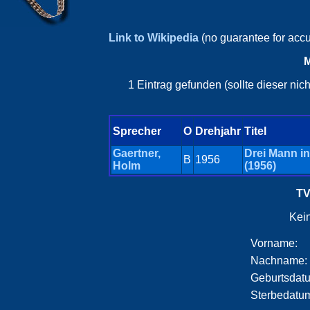
Link to Wikipedia
(no guarantee for acc
M
1 Eintrag gefunden (sollte dieser ni
Sprecher
O
Drehjahr
Titel
Gaertner,
Drei Mann i
B
1956
Holm
(1956)
TV
Kei
Vorname:
Nachname:
Geburtsdat
Sterbedatu