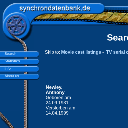
Sear
Skip to:
Movie cast listings
-
TV serial c
Search
Statistics
Info
About us
Newley,
Anthony
Geboren am
24.09.1931
Verstorben am
14.04.1999