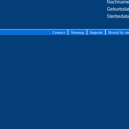
Nachname
Geburtsda
Sterbedat
Contact
Sitemap
Imprint
Hosted by
st