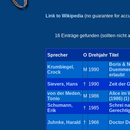
Link to Wikipedia
(no guarantee for acc
16 Einträge gefunden (sollten nicht
Sprecher
O
Drehjahr
Titel
Boris & N
Krumbiegel,
M
1990
Duemmer 
Crock
erlaubt
Sievers, Hans
†
1990
Zeit der 
von der Meden,
Alice im
M
1986
Tonio
(1986) (1)
Schumann,
Schrei n
†
1985
Erik
Gerechtig
Juhnke, Harald
†
1966
Doctor Do