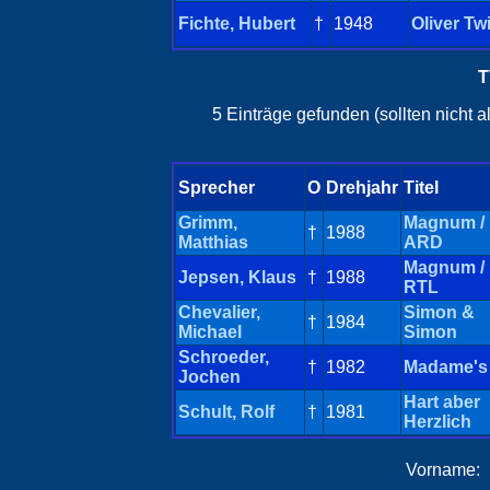
Fichte, Hubert
†
1948
Oliver Tw
T
5 Einträge gefunden (sollten nicht 
Sprecher
O
Drehjahr
Titel
Grimm,
Magnum /
†
1988
Matthias
ARD
Magnum /
Jepsen, Klaus
†
1988
RTL
Chevalier,
Simon &
†
1984
Michael
Simon
Schroeder,
†
1982
Madame's
Jochen
Hart aber
Schult, Rolf
†
1981
Herzlich
Vorname: