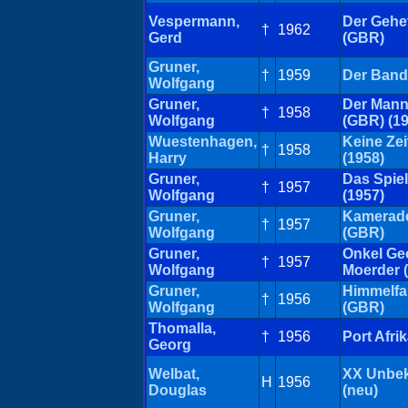
Vespermann,
Der Gehe
†
1962
Gerd
(GBR)
Gruner,
†
1959
Der Band
Wolfgang
Gruner,
Der Mann
†
1958
Wolfgang
(GBR) (19
Wuestenhagen,
Keine Zei
†
1958
Harry
(1958)
Gruner,
Das Spiel
†
1957
Wolfgang
(1957)
Gruner,
Kamerade
†
1957
Wolfgang
(GBR)
Gruner,
Onkel Ge
†
1957
Wolfgang
Moerder 
Gruner,
Himmelf
†
1956
Wolfgang
(GBR)
Thomalla,
†
1956
Port Afri
Georg
Welbat,
XX Unbek
H
1956
Douglas
(neu)