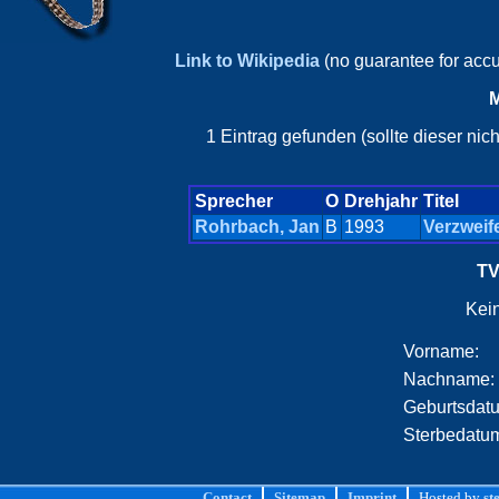
Link to Wikipedia
(no guarantee for acc
M
1 Eintrag gefunden (sollte dieser ni
Sprecher
O
Drehjahr
Titel
Rohrbach, Jan
B
1993
Verzweif
TV
Kei
Vorname:
Nachname:
Geburtsdat
Sterbedatu
Contact
Sitemap
Imprint
Hosted by
st