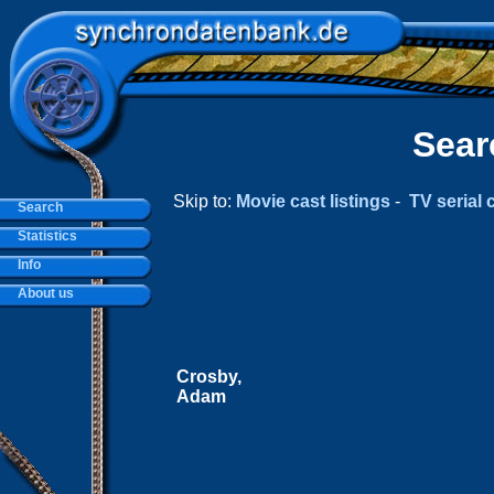
Sear
Skip to:
Movie cast listings
-
TV serial c
Search
Statistics
Info
About us
Crosby,
Adam