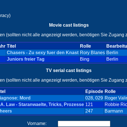
uracy)
Movie cast listings
en (sollten nicht alle angezeigt werden, benötigen Sie Zugang z
ahr
Titel
Rolle
Bearbeit
Chasers - Zu sexy fuer den Knast
Rory Blanes
Berlin
Juniors freier Tag
Bing
Berlin
TV serial cast listings
en (sollten nicht alle angezeigt werden, benötigen Sie Zugang z
tel
Episode
Rolle
iagnose: Mord
028, 029
Roger Vali
.A. Law - Staranwaelte, Tricks, Prozesse
121
Robbie Ri
heers
247
Barmann
Vorname: