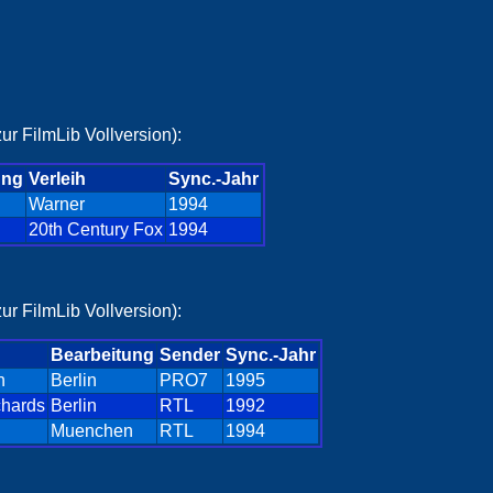
ur FilmLib Vollversion):
ung
Verleih
Sync.-Jahr
Warner
1994
20th Century Fox
1994
ur FilmLib Vollversion):
Bearbeitung
Sender
Sync.-Jahr
n
Berlin
PRO7
1995
chards
Berlin
RTL
1992
Muenchen
RTL
1994