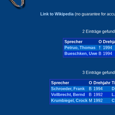
Link to Wikipedia
(no guarantee for acc
2 Einträge gefund
Sprecher
O
Drehj
Petruo, Thomas
†
1994
Bueschken, Uwe
B
1994
3 Einträge gefund
Sprecher
O
Drehjahr
Ti
Schroeder, Frank
B
1994
D
Vollbrecht, Bernd
B
1992
L
Krumbiegel, Crock
M
1992
C