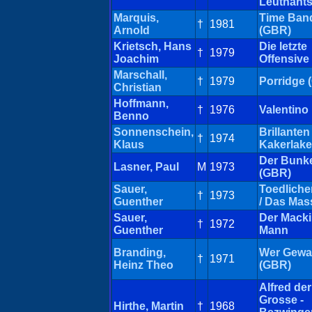
Leutnant
Marquis,
Time Band
†
1981
Arnold
(GBR)
Krietsch, Hans
Die letzte
†
1979
Joachim
Offensive
Marschall,
†
1979
Porridge 
Christian
Hoffmann,
†
1976
Valentino
Benno
Sonnenschein,
Brillante
†
1974
Klaus
Kakerlak
Der Bunk
Lasner, Paul
M
1973
(GBR)
Sauer,
Toedlicher
†
1973
Guenther
/ Das Mas
Sauer,
Der Mack
†
1972
Guenther
Mann
Branding,
Wer Gewal
†
1971
Heinz Theo
(GBR)
Alfred der
Grosse -
Hirthe, Martin
†
1968