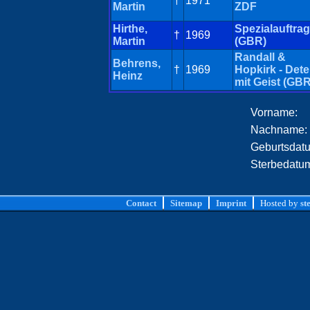
†
1971
Martin
ZDF
Hirthe,
Spezialauftrag
†
1969
Martin
(GBR)
Randall &
Behrens,
†
1969
Hopkirk - Dete
Heinz
mit Geist (GBR
Vorname:
Nachname:
Geburtsdat
Sterbedatu
Contact
Sitemap
Imprint
Hosted by
st