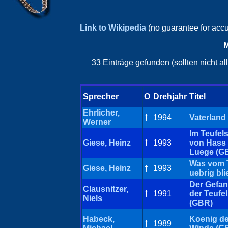
Link to Wikipedia
(no guarantee for acc
M
33 Einträge gefunden (sollten nicht a
Sprecher
O
Drehjahr
Titel
Ehrlicher,
†
1994
Vaterland
Werner
Im Teufels
Giese, Heinz
†
1993
von Hass
Luege (G
Was vom 
Giese, Heinz
†
1993
uebrig bli
Der Gefa
Clausnitzer,
†
1991
der Teufel
Niels
(GBR)
Habeck,
Koenig de
†
1989