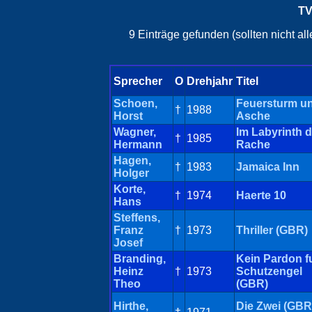
TV
9 Einträge gefunden (sollten nicht a
Sprecher
O
Drehjahr
Titel
Schoen,
Feuersturm u
†
1988
Horst
Asche
Wagner,
Im Labyrinth d
†
1985
Hermann
Rache
Hagen,
†
1983
Jamaica Inn
Holger
Korte,
†
1974
Haerte 10
Hans
Steffens,
Franz
†
1973
Thriller (GBR)
Josef
Branding,
Kein Pardon f
Heinz
†
1973
Schutzengel
Theo
(GBR)
Hirthe,
Die Zwei (GBR)