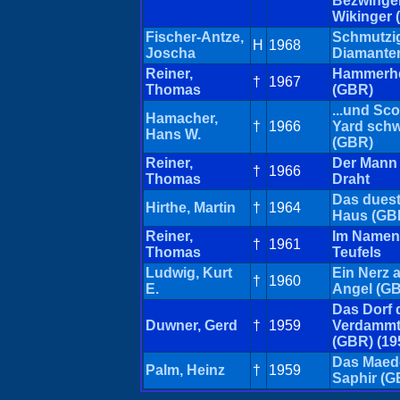
Bezwinger
Wikinger 
Fischer-Antze,
Schmutzi
H
1968
Joscha
Diamante
Reiner,
Hammerh
†
1967
Thomas
(GBR)
...und Sco
Hamacher,
†
1966
Yard schw
Hans W.
(GBR)
Reiner,
Der Mann
†
1966
Thomas
Draht
Das duest
Hirthe, Martin
†
1964
Haus (GB
Reiner,
Im Namen
†
1961
Thomas
Teufels
Ludwig, Kurt
Ein Nerz 
†
1960
E.
Angel (G
Das Dorf 
Duwner, Gerd
†
1959
Verdamm
(GBR) (19
Das Maed
Palm, Heinz
†
1959
Saphir (G