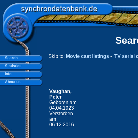
Sear
Skip to:
Movie cast listings
-
TV serial c
Search
Statistics
Info
About us
Vaughan,
Peter
Geboren am
04.04.1923
Verstorben
am
06.12.2016